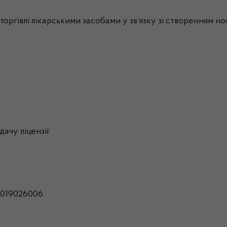
торгівлі лікарськими засобами у зв’язку зі створенням н
ачу ліцензії:
6019026006