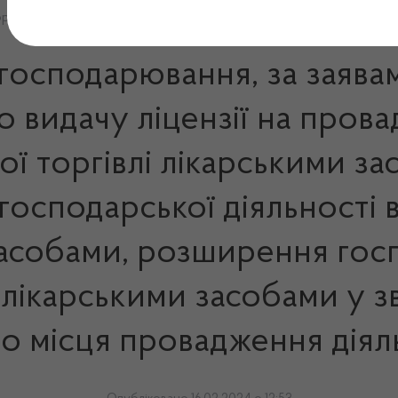
творенням нового місця провадження діяльності
 господарювання, за заява
 видачу ліцензії на пров
ної торгівлі лікарськими з
осподарської діяльності в
засобами, розширення госп
 лікарськими засобами у з
о місця провадження діял