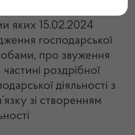
ми яких 15.02.2024
адження господарської
асобами, про звуження
 частині роздрібної
одарської діяльності з
в’язку зі створенням
ьності