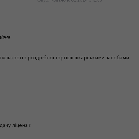
Опубліковано 16.02.2024 о 12:53
івна
іяльності з роздрібної торгівлі лікарськими засобами
ачу ліцензії: