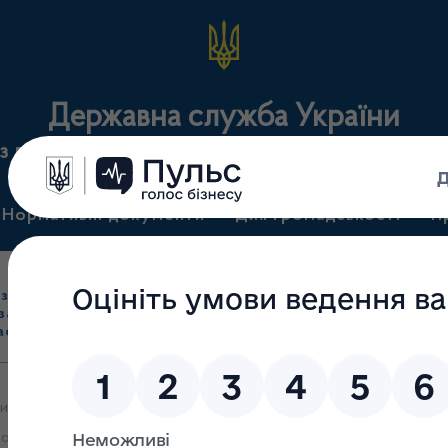
Державна служба України
з лікарських засобів та контролю за наркотикам
Нормативні документи
Для громадськості
П
Ліцензування
здрібна торгівля
Державний
виробництва лікарс
засобами, імпорт
нагляд
засобів, крові т
асобів (крім АФІ)
(контроль)
сертифікація
и яких 15.02.2024 прийняте рішення про видачу ліцензії на провад
сподарської діяльності в частині роздрібної торгівлі лікарським