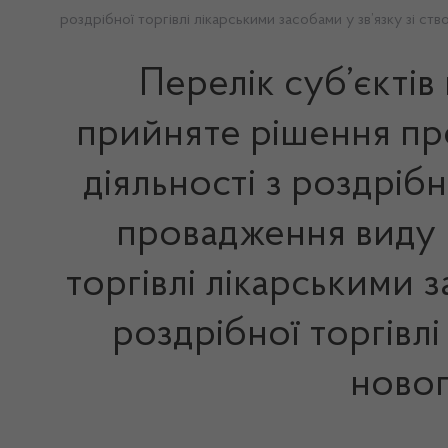
роздрібної торгівлі лікарськими засобами у зв’язку зі с
Перелік суб’єктів
прийняте рішення про
діяльності з роздріб
провадження виду г
торгівлі лікарськими 
роздрібної торгівлі
новог