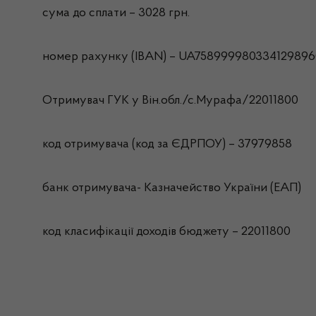
сума до сплати – 3028 грн.
номер рахунку (IBAN) – UA75899998033412989
Отримувач ГУК у Він.обл./с.Мурафа/22011800
код отримувача (код за ЄДРПОУ) – 37979858
банк отримувача- Казначейство України (ЕАП)
код класифікації доходів бюджету – 22011800