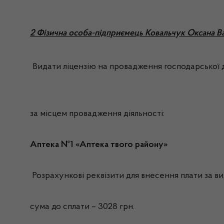
2 Фізична особа-підприємець Ковальчук Оксана В
Видати ліцензію на провадження господарської д
за місцем провадження діяльності:
Аптека №1 «Аптека твого району»
Розрахункові реквізити для внесення плати за вид
сума до сплати – 3028 грн.