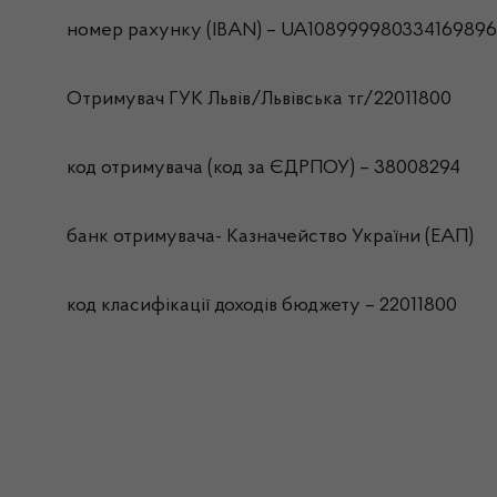
номер рахунку (IBAN) – UA108999980334169896
Отримувач ГУК Львiв/Львівська тг/22011800
код отримувача (код за ЄДРПОУ) – 38008294
банк отримувача- Казначейство України (ЕАП)
код класифікації доходів бюджету – 22011800