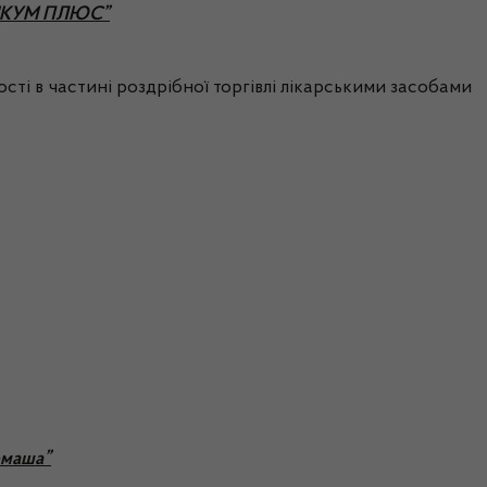
АМІКУМ ПЛЮС”
сті в частині роздрібної торгівлі лікарськими засобами
рмаша”