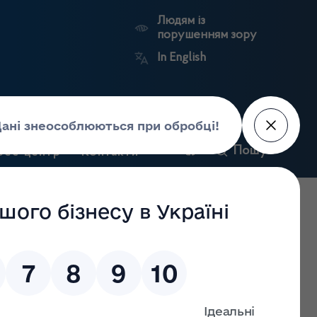
Людям із
порушенням зору
In English
и
Пошук
рес-центр
Контакти
Антикорупційний
ьких
Ринковий
Державні
портал
а
нагляд
реєстри
Держлікслужби
ження господарської діяльності з роздрібної торгівлі
и засобами, розширення господарської діяльності з