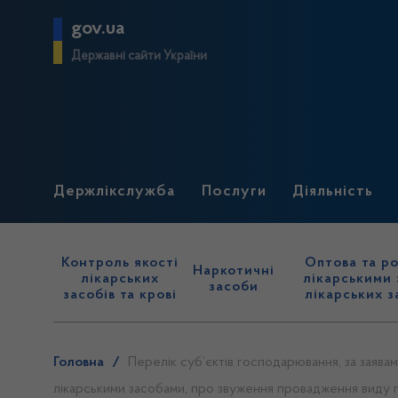
gov.ua
Державні сайти України
Держлікслужба
Послуги
Діяльність
Контроль якості
Оптова та ро
Наркотичні
лікарських
лікарськими 
засоби
засобів та крові
лікарських з
Головна
/
Перелік суб’єктів господарювання, за заявам
лікарськими засобами, про звуження провадження виду го