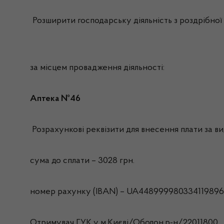
Розширити господарську діяльність з роздрібної 
за місцем провадження діяльності:
Аптека №46
Розрахункові реквізити для внесення плати за вид
сума до сплати – 3028 грн.
номер рахунку (IBAN) – UA44899998033411989
Отримувач ГУК у м.Києві/Оболон.р-н/22011800