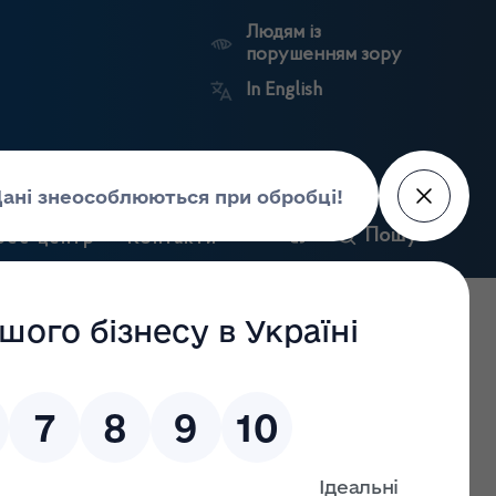
Людям із
порушенням зору
In English
и
Пошук
рес-центр
Контакти
Антикорупційний
ьких
Ринковий
Державні
портал
а
нагляд
реєстри
Держлікслужби
ок до ліцензії на провадження господарської діяльності