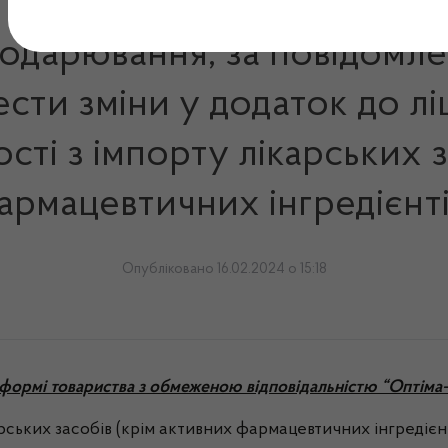
подарювання, за повідомл
сти зміни у додаток до лі
сті з імпорту лікарських 
армацевтичних інгредієнті
Опубліковано 16.02.2024 о 15:18
 формі товариства з обмеженою відповідальністю “Оптіма
арських засобів (крім активних фармацевтичних інгредієнт