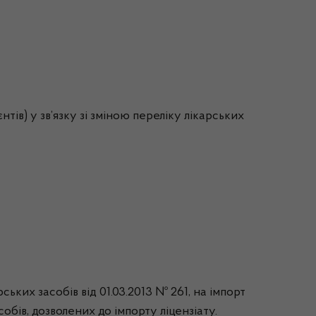
тів) у зв’язку зі зміною переліку лікарських
ьких засобів від 01.03.2013 № 261, на імпорт
собів, дозволених до імпорту ліцензіату.