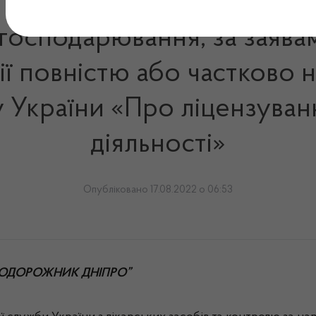
 господарювання, за заява
ї повністю або частково на
ну України «Про ліцензуван
діяльності»
Опубліковано 17.08.2022 о 06:53
ю “ПОДОРОЖНИК ДНІПРО”