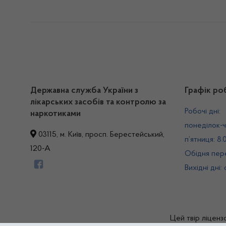
Державна служба України з
Графік ро
лікарських засобів та контролю за
Робочі дні:
наркотиками
понеділок-ч
03115, м. Київ, просп. Берестейський,
п’ятниця: 8.
120-А
Обідня пере
Вихідні дні:
Цей твір ліценз