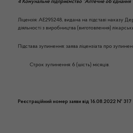
4 Комунальне підприємство “Аптечне об’єднання 
Ліцензія: АЕ295248, видана на підставі наказу Дер
діяльності з виробництва (виготовлення) лікарськ
Підстава зупинення: заява
ліцензіата про зупиненн
Строк зупинення: 6 (шість) місяців.
Реєстраційний номер заяви від 16.08.2022 № 317