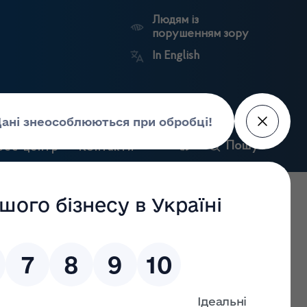
Людям із
порушенням зору
In English
и
Пошук
рес-центр
Контакти
Антикорупційний
ьких
Ринковий
Державні
портал
а
нагляд
реєстри
Держлікслужби
ідставі п.1 частини другої статті 16 Закону України «Про