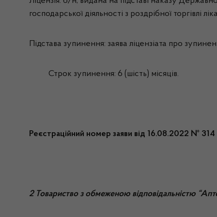
Ліцензія: б/н, видана на підставі наказу Державно
господарської діяльності з роздрібної торгівлі л
Підстава зупинення: заява
ліцензіата про зупиненн
Строк зупинення: 6 (шість) місяців.
Реєстраційний номер заяви від 16.08.2022 № 314
2 Товариство з обмеженою відповідальністю “Апте