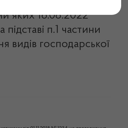
ми яких 16.08.2022
 підставі п.1 частини
ня видів господарської