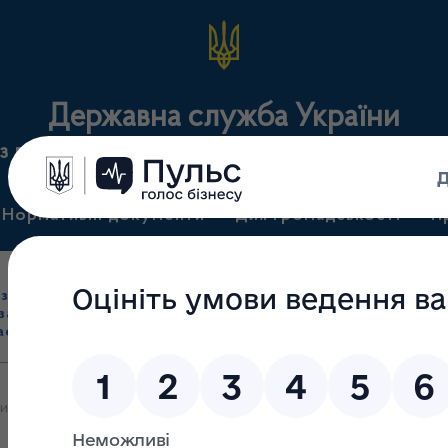
Державна служба України
з лікарських засобів та контролю за наркотикам
Нормативні документи
Для громадськості
П
Ліцензування
здрібна торгівля
Державний
виробництва лікарс
засобами, імпорт
нагляд
засобів, крові т
асобів (крім АФІ)
(контроль)
сертифікація
 яких 16.08.2022 зупинено дію ліцензії повністю або частково на п