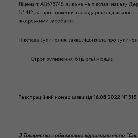
Ліцензія: АВ578748, видана на підставі наказу Дер
№ 412, на провадження господарської діяльності з
лікарськими засобами
Підстава зупинення: заява
ліцензіата про зупиненн
Строк зупинення: 6 (шість) місяців.
Реєстраційний номер заяви від 16.08.2022 № 315
3 Товариство з обмеженою відповідальністю “Сис