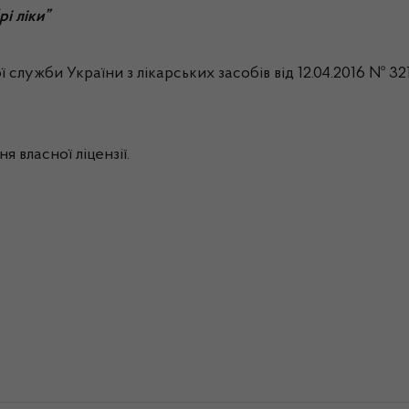
і ліки”
ї служби України з лікарських засобів від 12.04.2016
№ 321
я власної ліцензії.