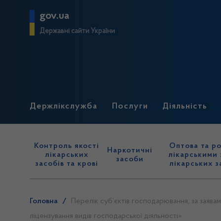
gov.ua
Державні сайти України
Держлікслужба
Послуги
Діяльність
Контроль якості
Оптова та ро
Наркотичні
лікарських
лікарськими 
засоби
засобів та крові
лікарських з
Головна
/
Перелік суб’єктів господарювання, за заявами
ліцензування видів господарської діяльності»