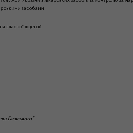
ї служби України з лікарських засобів та контролю за нар
ікарськими засобами
я власної ліцензії.
ка Гаєвського”