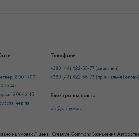
боти
Телефони
+380 (44) 422-55-77 (загальний)
етвер: 8.00-17.00
+380 (44) 422-55-73 (приймальня Голови
00-15.45
рва: 12.00-12.45
Електронна пошта
 субота, неділя
dls@dls.gov.ua
овано на умовах
Ліцензії Creative Commons Зазначення Авторств