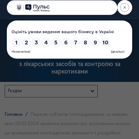
Пошук
Державна служба України
з лікарських засобів та контролю за
наркотиками
Розділи
Головна
/
Перелік суб’єктів господарювання, за заявами
яких 05.03.2024 прийняте рішення про анулювання ліцензії
на провадження господарської діяльності з роздрібної