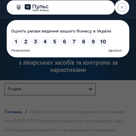
Пошук
Державна служба України
з лікарських засобів та контролю за
наркотиками
Розділи
Головна
/
Перелік суб’єктів господарювання, за заявами
яких 08.03.2024 прийняте рішення про розширення виду
господарської діяльності в частині імпорту лікарських