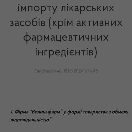
імпорту лікарських
засобів (крім активних
фармацевтичних
інгредієнтів)
Опубліковано 08.03.2024 о 14:46
1. Фірма “Волиньфарм” у формі товариства з обмеже
відповідальністю”