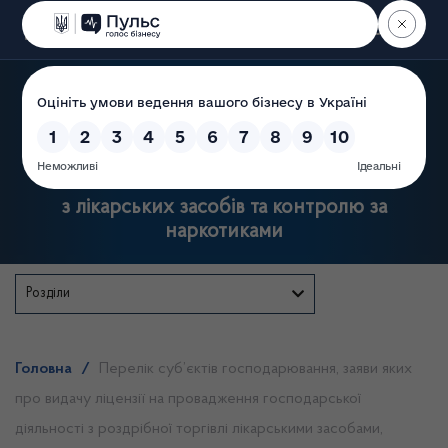
Пошук
Державна служба України
з лікарських засобів та контролю за
наркотиками
Розділи
Головна
/
Перелік суб’єктів господарювання, заяви яких
про видачу ліцензії на провадження господарської
діяльності з роздрібної торгівлі лікарськими засобами,