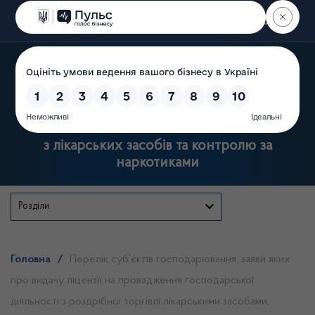
Пошук
Державна служба України
з лікарських засобів та контролю за
наркотиками
Розділи
Головна
/
Перелік суб’єктів господарювання, заяви яких
про видачу ліцензії на провадження господарської
діяльності з роздрібної торгівлі лікарськими засобами,