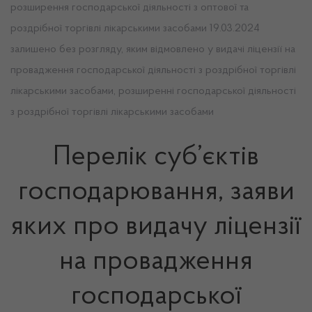
розширення господарської діяльності з оптової та
роздрібної торгівлі лікарськими засобами 19.03.2024
залишено без розгляду, яким відмовлено у видачі ліцензії на
провадження господарської діяльності з роздрібної торгівлі
лікарськими засобами, розширенні господарської діяльності
з роздрібної торгівлі лікарськими засобами
Перелік суб’єктів
господарювання, заяви
яких про видачу ліцензії
на провадження
господарської