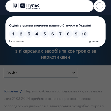
Пошук
Державна служба України
з лікарських засобів та контролю за
наркотиками
Розділи
Головна
/
Перелік суб’єктів господарювання, за заявами
яких 21.03.2024 прийнято рішення про розширення
господарської діяльності з електронної роздрібної торгівлі