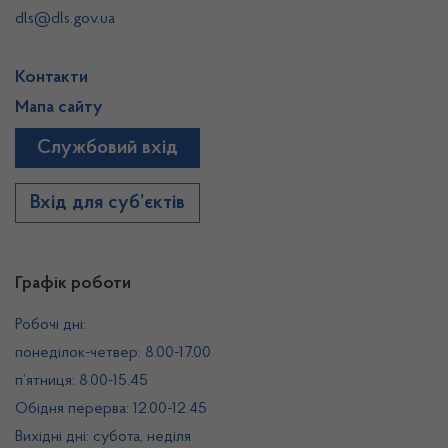
dls@dls.gov.ua
Контакти
Мапа сайту
Службовий вхід
Вхід для суб’єктів
Графік роботи
Робочі дні:
понеділок-четвер: 8.00-17.00
п’ятниця: 8.00-15.45
Обідня перерва: 12.00-12.45
Вихідні дні: субота, неділя