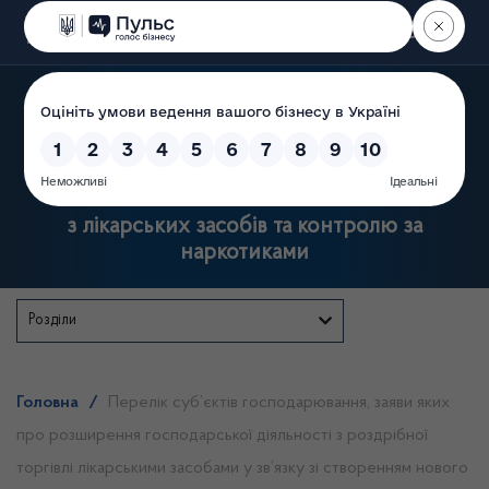
Пошук
Державна служба України
з лікарських засобів та контролю за
наркотиками
Розділи
Головна
/
Перелік суб’єктів господарювання, заяви яких
про розширення господарської діяльності з роздрібної
торгівлі лікарськими засобами у зв’язку зі створенням нового