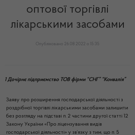
оптової торгівлі
лікарськими засобами
Опубліковано 26.08.2022 о 15:35
1 Дочірнє підприємство ТОВ фірми “СНГ” “Конвалія”
Заяву про розширення господарської діяльності з
роздрібної торгівлі лікарськими засобами залишити
без розгляду на підставі п. 2 частини другої статті 12
Закону України «Про ліцензування видів
господарської діяльності» у зв’язку з тим, що п. 5