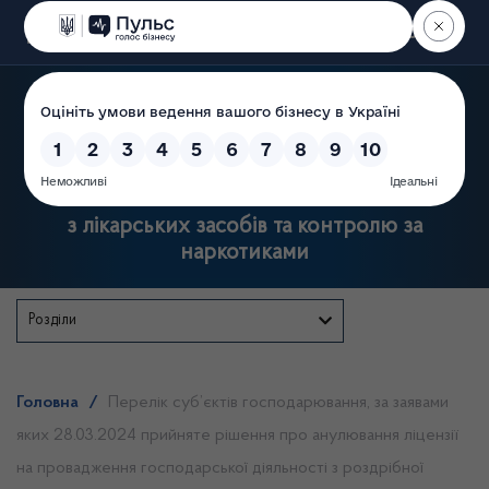
Пошук
Державна служба України
з лікарських засобів та контролю за
наркотиками
Розділи
Головна
/
Перелік суб’єктів господарювання, за заявами
яких 28.03.2024 прийняте рішення про анулювання ліцензії
на провадження господарської діяльності з роздрібної