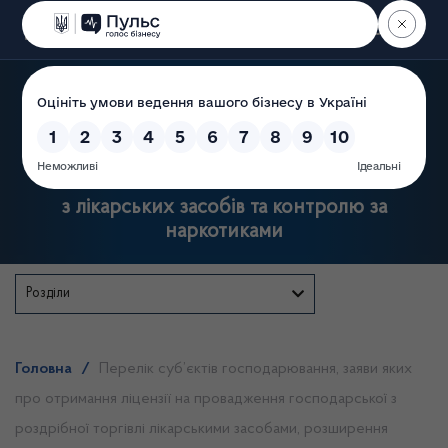
Пошук
Державна служба України
з лікарських засобів та контролю за
наркотиками
Розділи
Головна
/
Перелік суб’єктів господарювання, заяви яких
про отримання ліцензії на провадження господарської з
роздрібної торгівлі лікарськими засобами, розширення