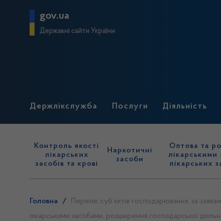
gov.ua
Державні сайти України
Держлікслужба
Послуги
Діяльність
Контроль якості
Оптова та ро
Наркотичні
лікарських
лікарськими 
засоби
засобів та крові
лікарських з
Головна
/
Перелік суб’єктів господарювання, за заявам
лікарськими засобами, розширення господарської діяльнос