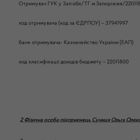
Отримувач ГУК у Зап.обл/ТГ м.Запорiжжя/22011
код отримувача (код за ЄДРПОУ) – 37941997
банк отримувача- Казначейство України (ЕАП)
код класифікації доходів бюджету – 22011800
2 Фізична особа-підприємець Суниця Ольга Олекс