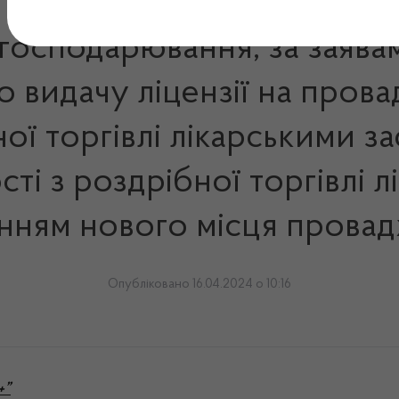
 господарювання, за заява
 видачу ліцензії на пров
бної торгівлі лікарськими 
сті з роздрібної торгівлі 
ренням нового місця провад
Опубліковано 16.04.2024 о 10:16
+”