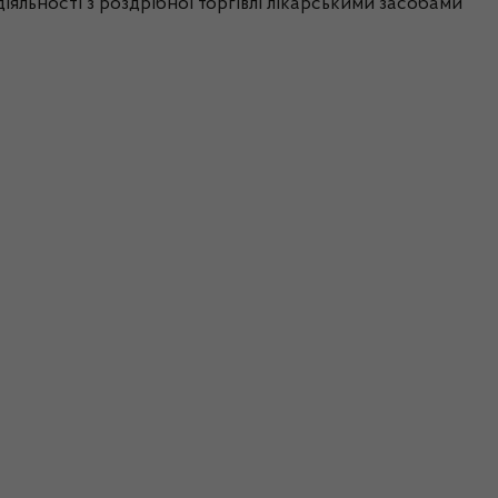
іяльності з роздрібної торгівлі лікарськими засобами