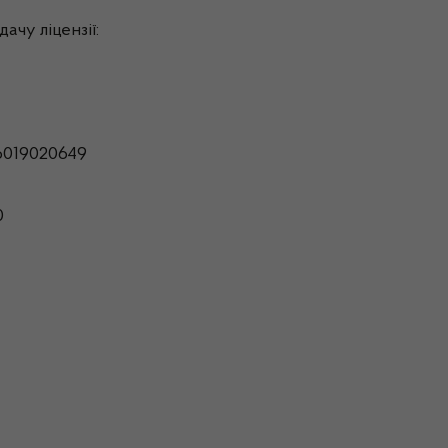
ачу ліцензії:
6019020649
0