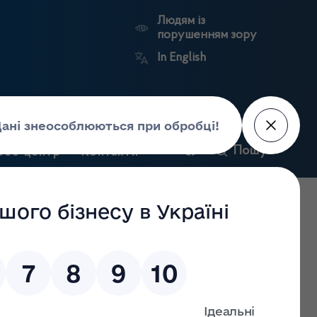
Людям із
порушенням зору
In English
и
Пошук
рес-центр
Контакти
Антикорупційний
ьких
Ринковий
Державні
портал
а
нагляд
реєстри
Держлікслужби
ження господарської діяльності з роздрібної торгівлі
ренням нового місця провадження діяльності