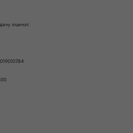
ачу ліцензії:
019010784
800