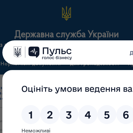
Державна служба України
з лікарських засобів та контролю за наркотикам
Нормативні документи
Для громадськості
П
Ліцензування
здрібна торгівля
Державний
виробництва лікарс
засобами, імпорт
нагляд
засобів, крові т
асобів (крім АФІ)
(контроль)
сертифікація
и яких 16.04.2024 прийняте рішення про видачу ліцензії на провад
ті з роздрібної торгівлі лікарськими засобами у зв’язку зі ство