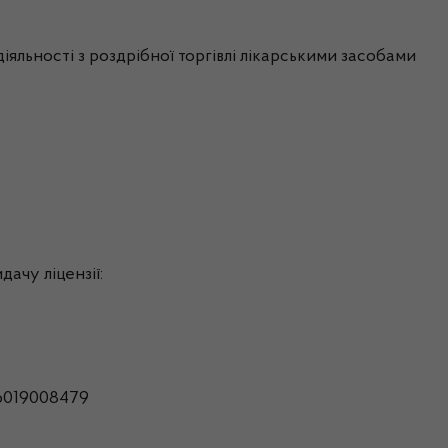
іяльності з роздрібної торгівлі лікарськими засобами
дачу ліцензії:
6019008479