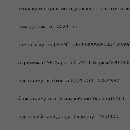
Розрахункові реквізити для внесення плати за вид
сума до сплати – 3028 грн.
номер рахунку (IBAN) – UA39899998033412989
Отримувач ГУК Харків обл/МТГ Харкiв/2201180
код отримувача (код за ЄДРПОУ) – 37874947
банк отримувача- Казначейство України (ЕАП)
код класифікації доходів бюджету – 22011800