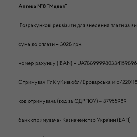
Аптека №8 “Медея”
Розрахункові реквізити для внесення плати за вид
сума до сплати – 3028 грн.
номер рахунку (IBAN) – UA788999980334159896
Отримувач ГУК уКиїв.обл/Броварська міс/22011
код отримувача (код за ЄДРПОУ) – 37955989
банк отримувача- Казначейство України (ЕАП)