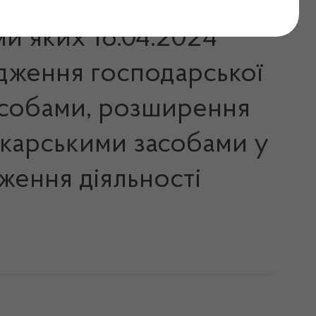
ми яких 16.04.2024
адження господарської
засобами, розширення
лікарськими засобами у
ження діяльності