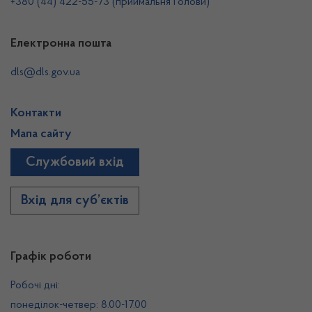
+380 (44) 422-55-73 (приймальня Голови)
Електронна пошта
dls@dls.gov.ua
Контакти
Мапа сайту
Службовий вхід
Вхід для суб’єктів
Графік роботи
Робочі дні:
понеділок-четвер: 8.00-17.00