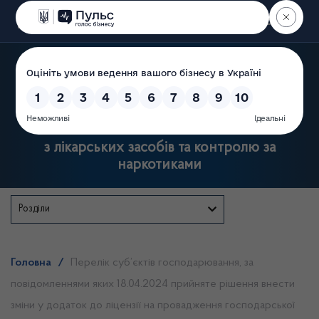
Пошук
Державна служба України
з лікарських засобів та контролю за
наркотиками
Розділи
Головна
/
Перелік суб’єктів господарювання, за
повідомленнями яких 18.04.2024 прийняте рішення внести
зміни у додаток до ліцензії на провадження господарської