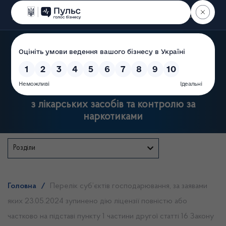
Пошук
Державна служба України
з лікарських засобів та контролю за
наркотиками
Розділи
Головна
/
Перелік суб’єктів господарювання, за заявами
яких 23.05.2024 зупинено дію ліцензії повністю або
частково на підставі пункту 1 частини другої статті 16 Закону