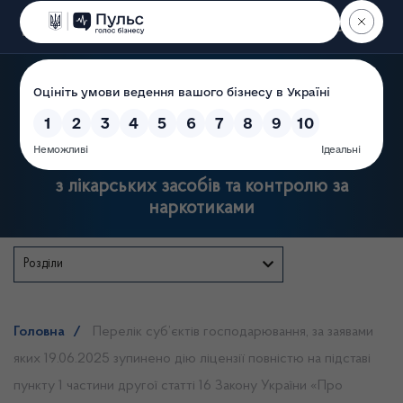
Пошук
Державна служба України
з лікарських засобів та контролю за
наркотиками
Розділи
Головна
/
Перелік суб’єктів господарювання, за заявами
яких 19.06.2025 зупинено дію ліцензії повністю на підставі
пункту 1 частини другої статті 16 Закону України «Про