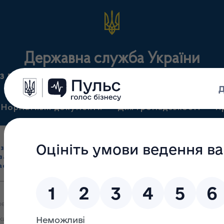
Державна служба України
з лікарських засобів та контролю за наркотикам
Нормативні документи
Для громадськості
П
Ліцензування
здрібна торгівля
Державний
виробництва лікарс
засобами, імпорт
нагляд
засобів, крові т
асобів (крім АФІ)
(контроль)
сертифікація
ння яких про зміни даних, зазначених у заяві та документах, що 
ких засобів (крім активних фармацевтичних інгредієнтів) 24.05.2