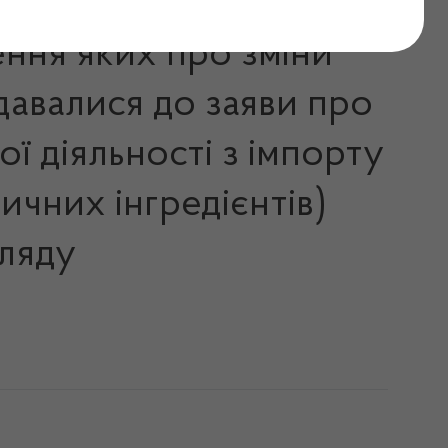
ення яких про зміни
давалися до заяви про
ї діяльності з імпорту
ичних інгредієнтів)
гляду