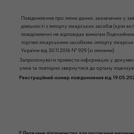
Повідомлення про зміни даних, зазначених у зая
діяльності з імпорту лікарських засобів (крім а
повідомленні не відповідає вимогам Ліцензійних
торгівлі лікарськими засобами, імпорту лікарсь
України від 30.11.2016 № 929 (зі змінами).
Запропонувати привести інформацію у документах
умов та повторно звернутися до органу ліцензув
Реєстраційний номер повідомлення від
19
.0
5
.2
2 Державне підприємство для постачання медичних