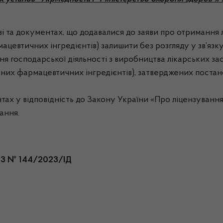
і та документах, що додавалися до заяви про отримання л
мацевтичних інгредієнтів) залишити без розгляду у зв’язк
 господарської діяльності з виробництва лікарських засоб
вних фармацевтичних інгредієнтів), затверджених постано
 у відповідність до Закону України «Про ліцензування в
ання.
023 № 144/2023/ІД