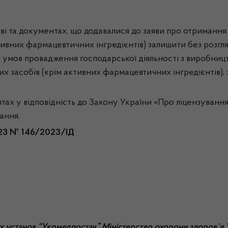
ві та документах, що додавалися до заяви про отримання
ктивних фармацевтичних інгредієнтів) залишити без розгля
 умов провадження господарської діяльності з виробництв
ких засобів (крім активних фармацевтичних інгредієнтів)
 у відповідність до Закону України «Про ліцензування в
ання.
023 №
146
/2023/ІД
 установ “Укрмедпостач” Міністерство охорони здоров`я 