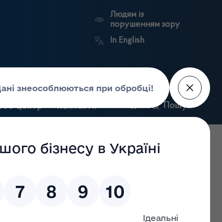
Людям із
порушенням зору
In English
и
Пошук
рес-центр
Контакти
Антикорупційний
ьких
Ринковий
Державні
портал
а
нагляд
реєстри
Держлікслужби
додавалися до заяви про отримання ліцензії на
023 залишено без розгляду