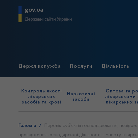
gov.ua
Державні сайти України
Держлікслужба
Послуги
Діяльність
Контроль якості
Оптова та ро
Наркотичні
лікарських
лікарськими 
засоби
засобів та крові
лікарських з
Головна
/
Перелік суб’єктів господарювання, повідомле
провадження господарської діяльності з імпорту лікарсь