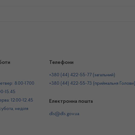
боти
Телефони
+380 (44) 422-55-77 (загальний)
етвер: 8.00-17.00
+380 (44) 422-55-73 (приймальня Голови
00-15.45
рва: 12.00-12.45
Електронна пошта
 субота, неділя
dls@dls.gov.ua