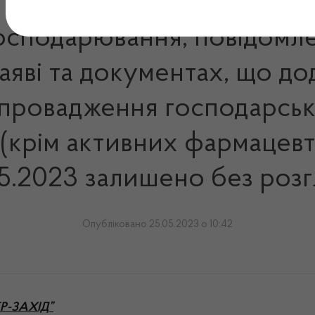
господарювання, повідомл
заяві та документах, що до
 провадження господарсько
 (крім активних фармацевт
5.2023 залишено без роз
Опубліковано 25.05.2023 о 10:42
ДЕР-ЗАХІД”