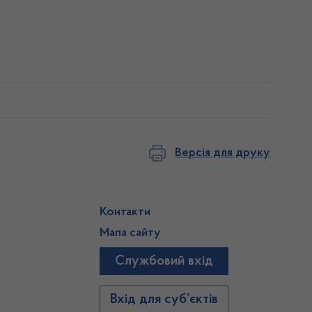
Версія для друку
Контакти
Мапа сайту
Службовий вхід
)
Вхід для суб’єктів