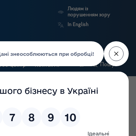
Людям із
порушенням зору
In English
и
Пошук
рес-центр
Контакти
Антикорупційний
ьких
Ринковий
Державні
портал
а
нагляд
реєстри
Держлікслужби
одавалися до заяви про отримання ліцензії на
22 залишено без розгляду та відмовлено у внесенні змін