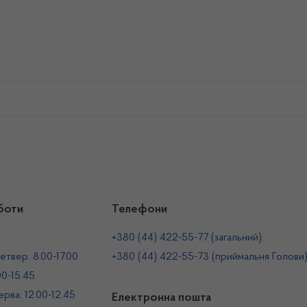
боти
Телефони
+380 (44) 422-55-77 (загальний)
етвер: 8.00-17.00
+380 (44) 422-55-73 (приймальня Голови
00-15.45
рва: 12.00-12.45
Електронна пошта