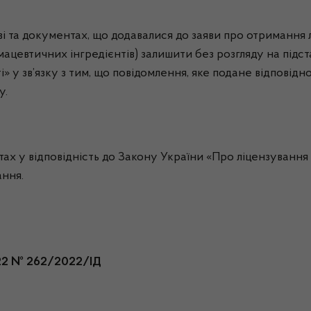
і та документах, що додавалися до заяви про отримання л
ацевтичних інгредієнтів) залишити без розгляду на підста
і» у зв’язку з тим, що повідомлення, яке подане відповід
у.
 у відповідність до Закону України «Про ліцензування ви
ання.
022 № 262/2022/ІД