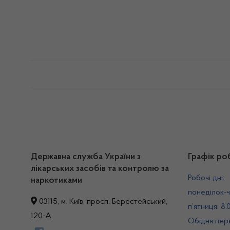
Державна служба України з
Графік ро
лікарських засобів та контролю за
Робочі дні:
наркотиками
понеділок-ч
03115, м. Київ, просп. Берестейський,
п’ятниця: 8.
120-А
Обідня пере