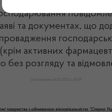
 господарювання повідомле
заяві та документах, що до
 провадження господарсько
 (крім активних фармацевт
о без розгляду та відмовл
Опубліковано 16.12.2022 о 14:09
ормі товариства з обмеженою відповідальністю “Сперко Ук