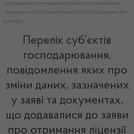
на провадження господарської діяльності з виробництва
лікарських засобів (промислового) 14.07.2022 залишено без
розгляду
Перелік суб’єктів
господарювання,
повідомлення яких про
зміни даних, зазначених
у заяві та документах,
що додавалися до заяви
про отримання ліцензії