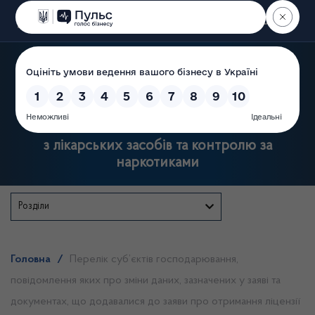
Пошук
Державна служба України
з лікарських засобів та контролю за
наркотиками
Розділи
Головна
/
Перелік суб’єктів господарювання,
повідомлення яких про зміни даних, зазначених у заяві та
документах, що додавалися до заяви про отримання ліцензії