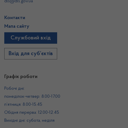
dls@dls.gov.ua
Контакти
Мапа сайту
Службовий вхід
Вхід для суб’єктів
Графік роботи
Робочі дні:
понеділок-четвер: 8.00-17.00
п’ятниця: 8.00-15.45
Обідня перерва: 12.00-12.45
Вихідні дні: субота, неділя