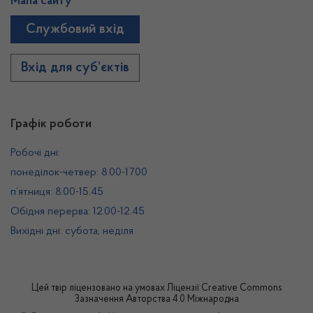
Мапа сайту
Службовий вхід
Вхід для суб’єктів
Графік роботи
Робочі дні:
понеділок-четвер: 8.00-17.00
п’ятниця: 8.00-15.45
Обідня перерва: 12.00-12.45
Вихідні дні: субота, неділя
Цей твір ліцензовано на умовах
Ліцензії Creative Commons
Зазначення Авторства 4.0 Міжнародна