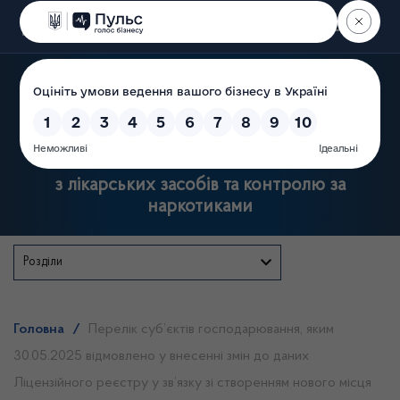
Пошук
Державна служба України
з лікарських засобів та контролю за
наркотиками
Розділи
Головна
/
Перелік суб’єктів господарювання, яким
30.05.2025 відмовлено у внесенні змін до даних
Ліцензійного реєстру у зв’язку зі створенням нового місця