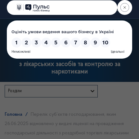
Пошук
Державна служба України
з лікарських засобів та контролю за
наркотиками
Розділи
Головна
/
Перелік суб’єктів господарювання, яким
26.06.2025 відмовлено у видачі ліцензії на провадження
господарської діяльності з роздрібної торгівлі лікарськими