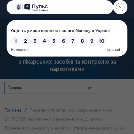
Пошук
Державна служба України
з лікарських засобів та контролю за
наркотиками
Розділи
Головна
/
Перелік суб’єктів господарювання, яким
24.07.2025 відмовлено у внесенні змін до даних
Ліцензійного реєстру у зв’язку зі створенням нового місця