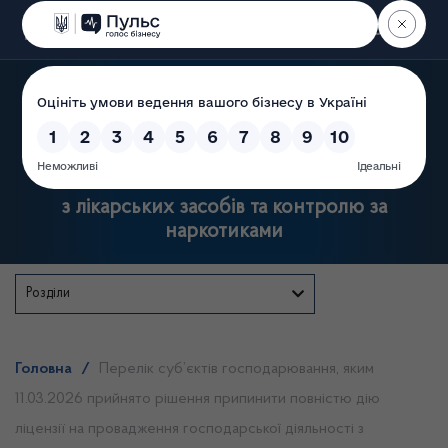
Пошук
Державна служба України
з лікарських засобів та контролю за
наркотиками
Розділи
Головна
/
Перелік суб’єктів господарювання, яким
11.03.2026 прийнято рішення припинити повністю дію
ліцензії на провадження господарської діяльності з