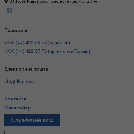
03115, м. Київ, просп. Берестейський, 120-А
Телефони
+380 (44) 422-55-77 (загальний)
+380 (44) 422-55-73 (приймальня Голови)
Електронна пошта
dls@dls.gov.ua
Контакти
Мапа сайту
Службовий вхід