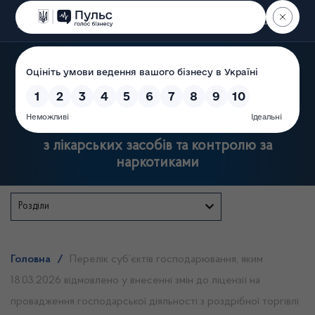
Пошук
Державна служба України
з лікарських засобів та контролю за
наркотиками
Розділи
Головна
/
Перелік суб’єктів господарювання, яким
18.03.2026 відмовлено у внесенні змін до ліцензії на
провадження господарської діяльності з роздрібної торгівлі