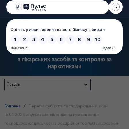
Пошук
Державна служба України
з лікарських засобів та контролю за
наркотиками
Розділи
Головна
/
Перелік суб’єктів господарювання, яким
16.04.2024 анульовано ліцензію на провадження
господарської діяльності з роздрібної торгівлі лікарськими