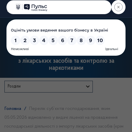
Пошук
Державна служба України
з лікарських засобів та контролю за
наркотиками
Розділи
Головна
/
Перелік суб’єктів господарювання, яким
05.05.2026 відмовлено у видачі ліцензії на провадження
господарської діяльності з імпорту лікарських засобів (крім