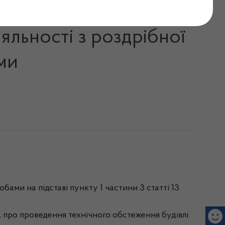
6.2024 відмовлено у
іяльності з роздрібної
ами
обами на підставі пункту 1 частини 3 статті 13
 про проведення технічного обстеження будівлі.