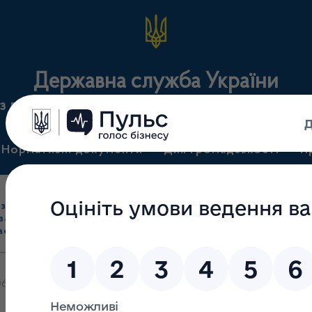
Державна служба України
з лікарських засобів та контролю за наркотикам
Нормативні документи
Для громадськості
П
Ліцензування
здрібна торгівля
Державний
виробництва лікарс
засобами, імпорт
нагляд
засобів, крові т
асобів (крім АФІ)
(контроль)
сертифікація
6.2024 відмовлено у видачі ліцензії на провадження господарсько