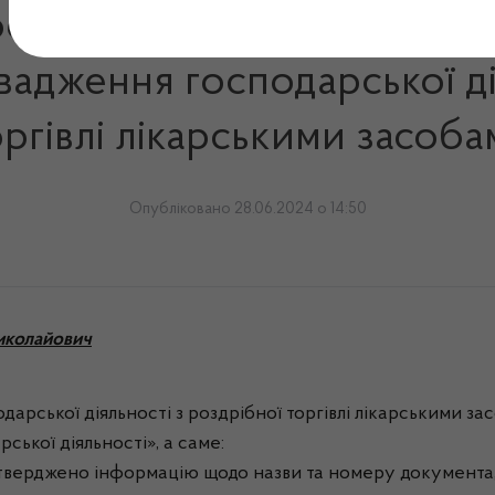
господарювання, яким 27.0
овадження господарської д
ргівлі лікарськими засоб
Опубліковано 28.06.2024 о 14:50
иколайович
дарської діяльності з роздрібної торгівлі лікарськими зас
ської діяльності», а саме:
ідтверджено інформацію щодо назви та номеру документа,