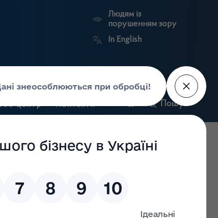
Людям із
порушенням зору
In English
и
Пошук
рес-центр
Контакти
Антикорупційний
ьких
Ринковий
Державні
портал
а
нагляд
реєстри
Держлікслужби
ї діяльності з роздрібної торгівлі лікарськими засобами