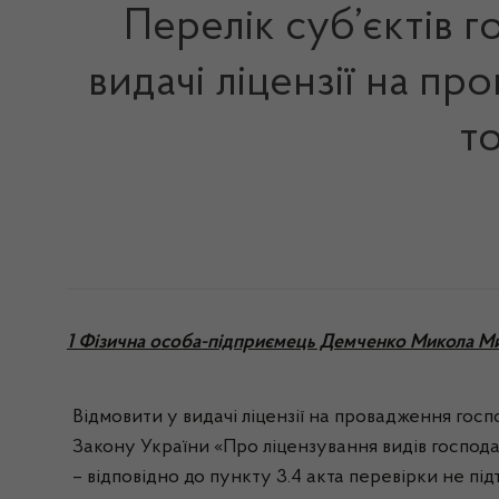
Перелік суб’єктів 
видачі ліцензії на пр
то
1 Фізична особа-підприємець Демченко Микола М
Відмовити у видачі ліцензії на провадження госпо
Закону України «Про ліцензування видів господар
– відповідно до пункту 3.4 акта перевірки не п