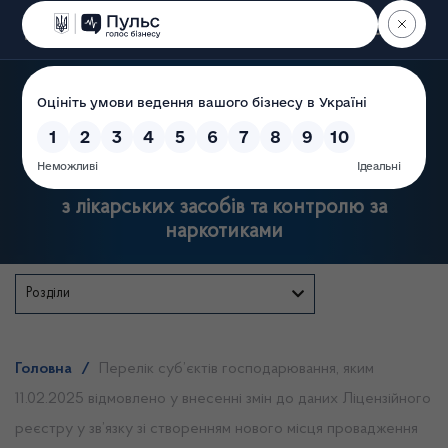
Пошук
Державна служба України
з лікарських засобів та контролю за
наркотиками
Розділи
Головна
/
Перелік суб’єктів господарювання, яким
11.02.2025 відмовлено у внесенні змін до даних Ліцензійного
реєстру у зв’язку зі створенням нового місця провадження