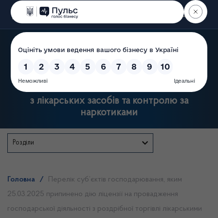
Пошук
Державна служба України
з лікарських засобів та контролю за
наркотиками
Розділи
Головна
/
Перелік суб’єктів господарювання, яким
25.03.2025 припинено дію ліцензії на провадження
господарської діяльності з роздрібної торгівлі лікарськими