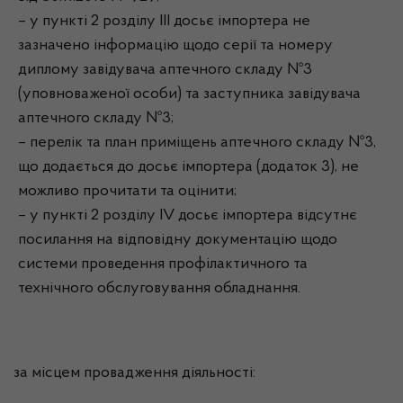
– у пункті 2 розділу ІІІ досьє імпортера не
зазначено інформацію щодо серії та номеру
диплому завідувача аптечного складу №3
(уповноваженої особи) та заступника завідувача
аптечного складу №3;
– перелік та план приміщень аптечного складу №3,
що додається до досьє імпортера (додаток 3), не
можливо прочитати та оцінити;
– у пункті 2 розділу ІV досьє імпортера відсутнє
посилання на відповідну документацію щодо
системи проведення профілактичного та
технічного обслуговування обладнання.
за місцем провадження діяльності: