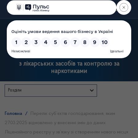
Пошук
Державна служба України
з лікарських засобів та контролю за
наркотиками
Розділи
Головна
/
Перелік суб’єктів господарювання, яким
27.03.2025 відмовлено у внесенні змін до даних
Ліцензійного реєстру у зв’язку зі створенням нового місця