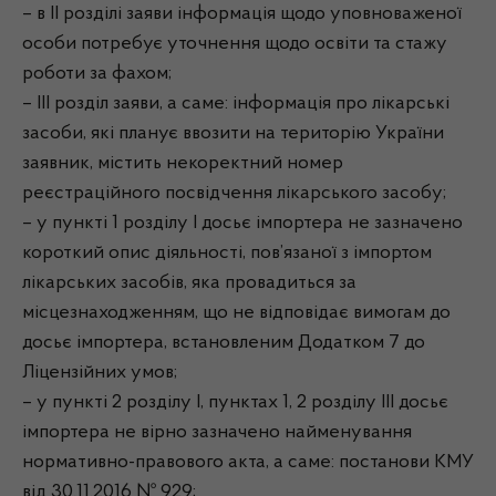
– в ІІ розділі заяви інформація щодо уповноваженої
особи потребує уточнення щодо освіти та стажу
роботи за фахом;
– ІІІ розділ заяви, а саме: інформація про лікарські
засоби, які планує ввозити на територію України
заявник, містить некоректний номер
реєстраційного посвідчення лікарського засобу;
– у пункті 1 розділу І досьє імпортера не зазначено
короткий опис діяльності, пов’язаної з імпортом
лікарських засобів, яка провадиться за
місцезнаходженням, що не відповідає вимогам до
досьє імпортера, встановленим Додатком 7 до
Ліцензійних умов;
– у пункті 2 розділу І, пунктах 1, 2 розділу ІІІ досьє
імпортера не вірно зазначено найменування
нормативно-правового акта, а саме: постанови КМУ
від 30.11.2016 № 929;