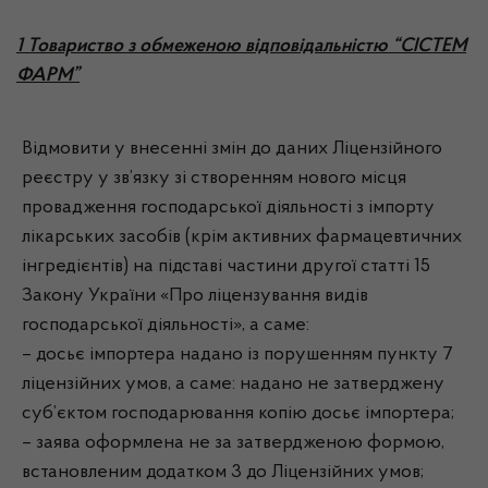
1 Товариство з обмеженою відповідальністю “СІСТЕМ
ФАРМ”
Відмовити у внесенні змін до даних Ліцензійного
реєстру у зв’язку зі створенням нового місця
провадження господарської діяльності з імпорту
лікарських засобів (крім активних фармацевтичних
інгредієнтів) на підставі частини другої статті 15
Закону України «Про ліцензування видів
господарської діяльності», а саме:
– досьє імпортера надано із порушенням пункту 7
ліцензійних умов, а саме: надано не затверджену
суб’єктом господарювання копію досьє імпортера;
– заява оформлена не за затвердженою формою,
встановленим додатком 3 до Ліцензійних умов;