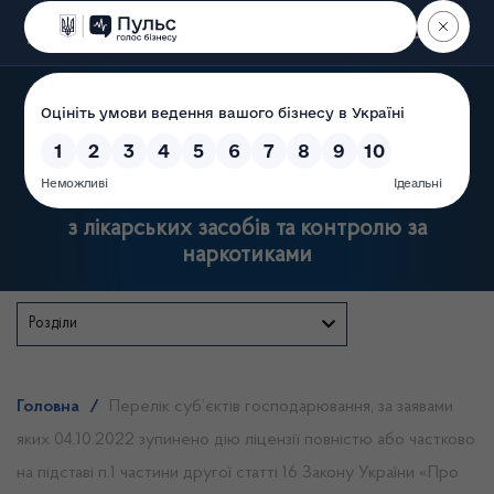
Пошук
Державна служба України
з лікарських засобів та контролю за
наркотиками
Розділи
Головна
/
Перелік суб’єктів господарювання, за заявами
яких 04.10.2022 зупинено дію ліцензії повністю або частково
на підставі п.1 частини другої статті 16 Закону України «Про