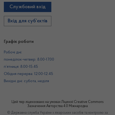
Службовий вхід
Вхід для суб’єктів
Графік роботи
Робочі дні:
понеділок-четвер: 8.00-17.00
п’ятниця: 8.00-15.45
Обідня перерва: 12.00-12.45
Вихідні дні: субота, неділя
Цей твір ліцензовано на умовах
Ліцензії Creative Commons
Зазначення Авторства 4.0 Міжнародна
© Державна служба України з лікарських засобів та контролю за