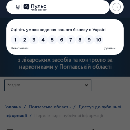
Пошук
Державна служба
з лікарських засобів та контролю за
наркотиками у Полтавській області
Розділи
Головна
/
Полтавська область
/
Доступ до публічної
інформації
/
Перелік видів публічної інформації