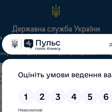
Державна служба України
з лікарських засобів та контролю за наркотикам
Нормативні документи
Для громадськості
П
Ліцензування
здрібна торгівля
Державний
виробництва лікарс
засобами, імпорт
нагляд
засобів, крові т
асобів (крім АФІ)
(контроль)
сертифікація
 березня 2026 р. № 275 Про внесення змін до Ліцензійних умов п
рськими засобами, імпорту лікарських засобів (крім активних фарм