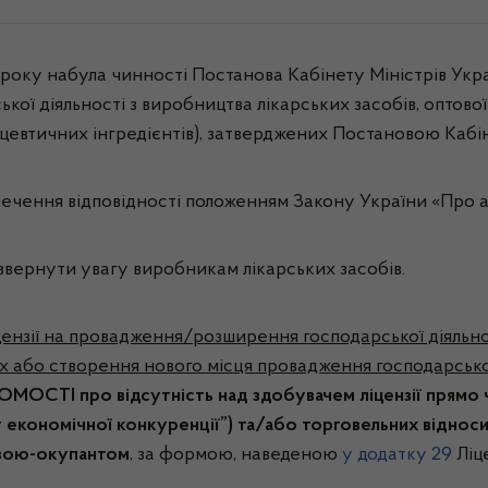
 року набула чинності Постанова Кабінету Міністрів Укра
ої діяльності з виробництва лікарських засобів, оптової 
цевтичних інгредієнтів), затверджених Постановою Кабіне
печення відповідності положенням Закону України «Про 
 звернути увагу виробникам лікарських засобів.
цензії на провадження/розширення господарської діяльно
х або створення нового місця провадження господарської
ОМОСТІ про відсутність над здобувачем ліцензії прямо 
т економічної конкуренції”) та/або торговельних віднос
вою-окупантом
, за формою, наведеною
у додатку 29
Ліц