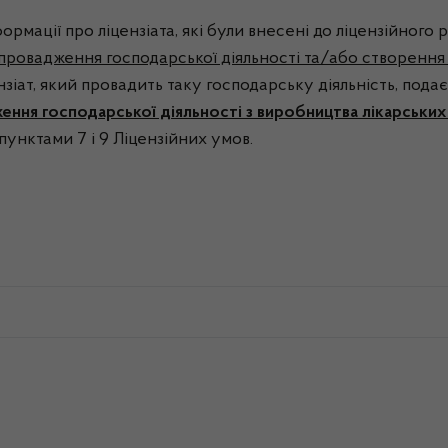
формації про ліцензіата, які були внесені до ліцензійного
провадження господарської діяльності та/або створення
ензіат, який провадить таку господарську діяльність, под
ення господарської діяльності з виробництва лікарських
пунктами 7 і 9 Ліцензійних умов.