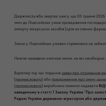
Держлікслужба звертає увагу, що 03 травня 2026
змін до Ліцензійних умов провадження господарськ
імпорту лікарських засобів (крім активних фарма
Зміни у Ліцензійних умовах спрямовані на забез
Нижче наведено ключові зміни, на які необхідно
Відтепер під час подання
заяви про отримання лі
(промислового)
або
повідомлення про зміну дани
(промислового)
виробники повинні надавати
ВІД
наведеному в статті 1 Закону України “Про захис
Радою України державою-агресором або держа