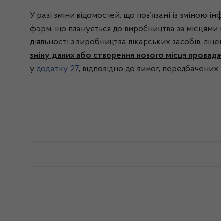
У разі зміни відомостей, що пов’язані із зміною ін
форм, що планується до виробництва за місцями 
діяльності з виробництва лікарських засобів
, ліц
зміну даних або створення нового місця провадж
у
додатку 27
, відповідно до вимог, передбачених 