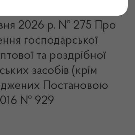
езня 2026 р. № 275 Про
ення господарської
оптової та роздрібної
ських засобів (крім
верджених Постановою
.2016 № 929