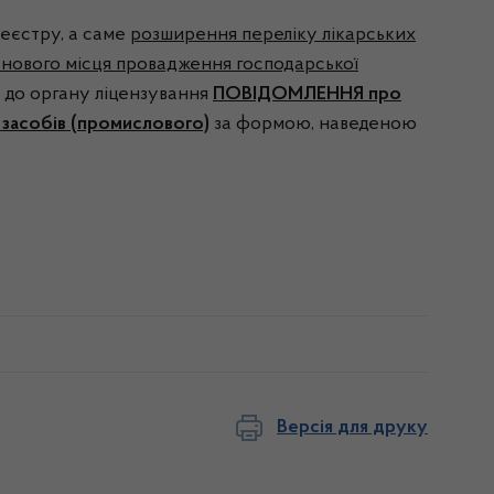
 реєстру, а саме
розширення переліку лікарських
 нового місця провадження господарської
ає до органу ліцензування
ПОВІДОМЛЕННЯ про
 засобів (промислового)
за формою, наведеною
Версія для друку