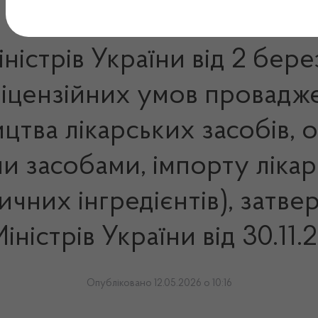
ністрів України від 2 бер
Ліцензійних умов провадж
цтва лікарських засобів, 
ми засобами, імпорту лікар
чних інгредієнтів), зат
іністрів України від 30.11
Опубліковано 12.05.2026 о 10:16