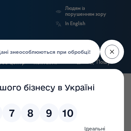
Людям із
порушенням зору
In English
и
Пошук
рес-центр
Контакти
Антикорупційний
ьких
Ринковий
Державні
портал
а
нагляд
реєстри
Держлікслужби
ровадження господарської діяльності з виробництва
ацевтичних інгредієнтів), затверджених Постановою