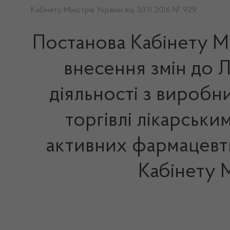
Кабінету Міністрів України від 30.11.2016 № 929
Постанова Кабінету Мі
внесення змін до 
діяльності з виробни
торгівлі лікарськи
активних фармацевти
Кабінету М