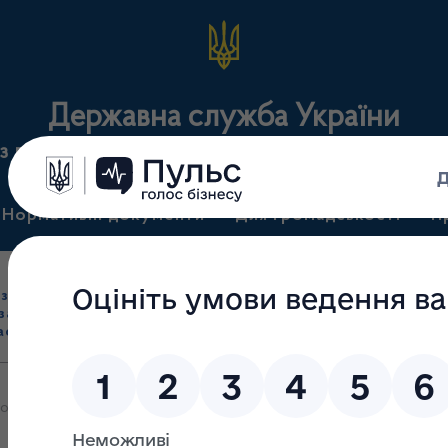
Державна служба України
з лікарських засобів та контролю за наркотикам
Нормативні документи
Для громадськості
П
Ліцензування
здрібна торгівля
Державний
виробництва лікарс
засобами, імпорт
нагляд
засобів, крові т
асобів (крім АФІ)
(контроль)
сертифікація
документів