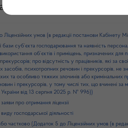
блони та зразки докумен
 Ліцензійних умов (в редакції постанови Кабінету Мі
бази суб’єкта господарювання та наявність персоналу
 використання об’єктів і приміщень, призначених для 
прекурсорів; про відсутність у працівників, які за 
 засобів, психотропних речовин і прекурсорів, не зн
ких та особливо тяжких злочинів або кримінальних 
овин і прекурсорів, у тому числі тих, що вчинені за 
 України від 13 серпня 2025 р. № 996))
заяви про отримання ліцензії
виду господарської діяльності
 або частково (Додаток 5 до Ліцензійних умов (в редак