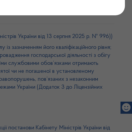
тів
ністрів України від 13 серпня 2025 р. № 996))
 із зазначенням його кваліфікаційного рівня;
провадження господарської діяльності з обігу
своїми службовими обов’язками отримають
ятої чи не погашеної в установленому
правопорушень, пов’язаних з незаконним
межами України (Додаток 3 до Ліцензійних
ції постанови Кабінету Міністрів України від