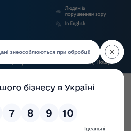
Людям із
порушенням зору
In English
и
Пошук
рес-центр
Контакти
Антикорупційний
ьких
Ринковий
Державні
портал
а
нагляд
реєстри
Держлікслужби