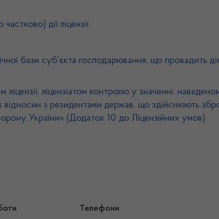
частково) дії ліцензії
ічної бази суб’єкта господарювання, що провадить ді
іцензії, ліцензіатом контролю у значенні, наведеном
х відносин з резидентами держав, що здійснюють збро
борону України» (Додаток 10 до Ліцензійних умов)
боти
Телефони