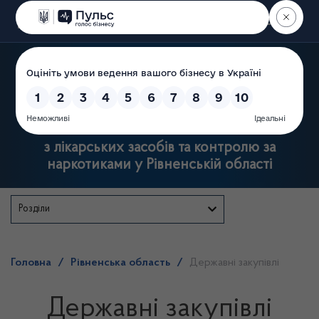
Пошук
Державна служба
з лікарських засобів та контролю за
наркотиками у Рівненській області
Розділи
Головна
/
Рівненська область
/
Державні закупівлі
Державні закупівлі