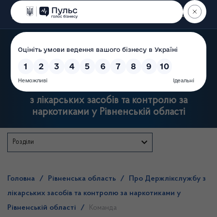
Пошук
Державна служба
з лікарських засобів та контролю за
наркотиками у Рівненській області
Розділи
Головна
/
Рівненська область
/
Про Держлікслужбу з
лікарських засобів та контролю за наркотиками у
Рівненській області
/
Команда