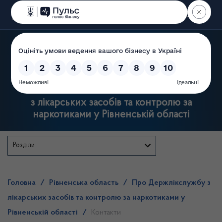
Пошук
Державна служба
з лікарських засобів та контролю за
наркотиками у Рівненській області
Розділи
Головна
/
Рівненська область
/
Про Держлікслужбу з
лікарських засобів та контролю за наркотиками у
Рівненській області
/
Контакти