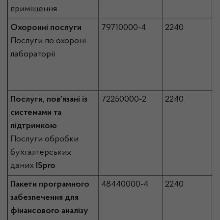
приміщення
Охоронні послуги
79710000-4
2240
8
Послуги по охороні
лабораторії
Послуги, пов’язані із
72250000-2
2240
1
системами та
підтримкою
Послуги обробки
бухгалтерських
даних
ISpro
Пакети програмного
48440000-4
2240
2
забезпечення для
фінансового аналізу