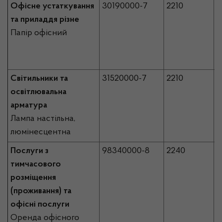
Офісне устаткування
30190000-7
2210
5
та приладдя різне
Папір офісний
Світильники та
31520000-7
2210
2
освітлювальна
арматура
Лампа настільна,
люмінесцентна
Послуги з
98340000-8
2240
5
тимчасового
розміщення
(проживання) та
офісні послуги
Оренда офісного