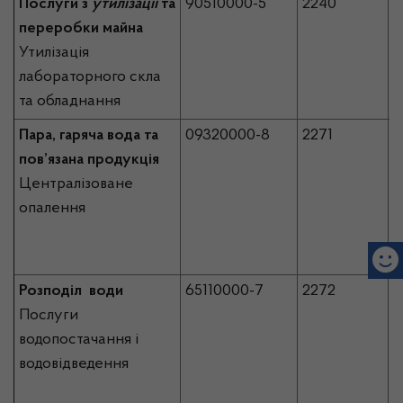
Послуги
з
утилізації
та
90510000-5
2240
2
переробки майна
Утилізація
лабораторного скла
та обладнання
Пара, гаряча вода та
09320000-8
2271
1
пов’язана продукція
Централізоване
опалення
Розподіл води
65110000-7
2272
3
Послуги
водопостачання і
водовідведення