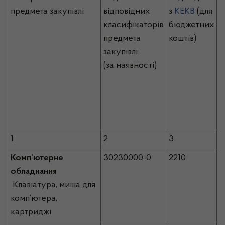
предмета закупівлі
відповідних
з
КЕКВ
(для
б
класифікаторів
бюджетних
п
предмета
коштів)
з
закупівлі
к
(за наявності)
а
о
в
п
з
1
2
3
4
Комп’ютерне
30230000-0
2210
1
обладнання
Клавіатура, миша для
комп’ютера,
картриджі