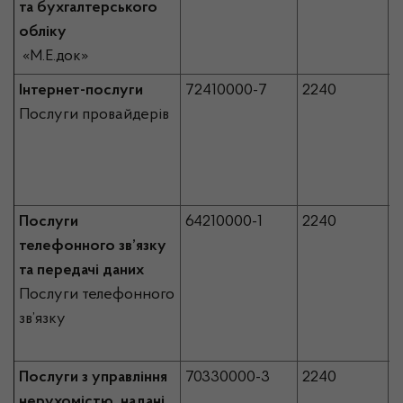
та бухгалтерського
обліку
«М.Е.док»
Інтернет-послуги
72410000-7
2240
3
Послуги провайдерів
Послуги
64210000-1
2240
1
телефонного зв’язку
та передачі даних
Послуги телефонного
зв’язку
Послуги з управління
70330000-3
2240
7
нерухомістю, надані