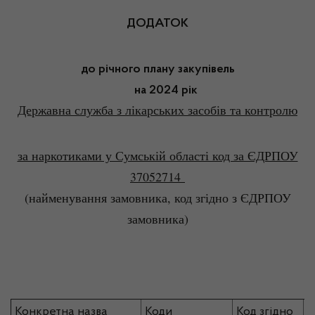
ДОДАТОК
до річного плану закупівель
на 2024 рік
Державна служба з лікарських засобів та контролю
за наркотиками у Сумській області код за ЄДРПОУ
37052714
(найменування замовника, код згідно з ЄДРПОУ
замовника)
Конкретна назва
Коди
Код згідно
Р