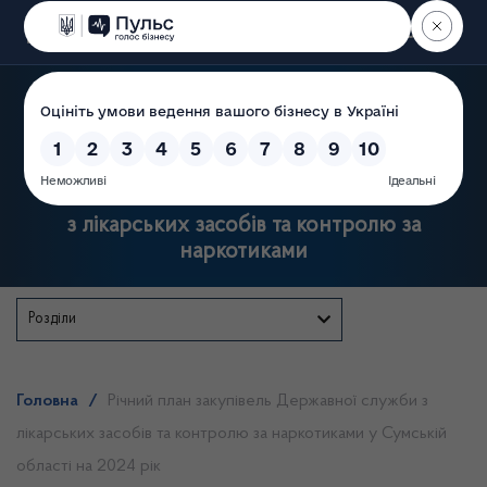
Пошук
Державна служба України
з лікарських засобів та контролю за
наркотиками
Розділи
Головна
/
Річний план закупівель Державної служби з
лікарських засобів та контролю за наркотиками у Сумській
області на 2024 рік