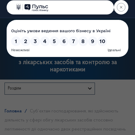
Пошук
Державна служба України
з лікарських засобів та контролю за
наркотиками
Розділи
Головна
/
Суб`єктам господарювання, які здійснюють
діяльність у сфері обігу лікарських засобів стосовно
легітимності дії одночасно двох реєстраційних посвідчень