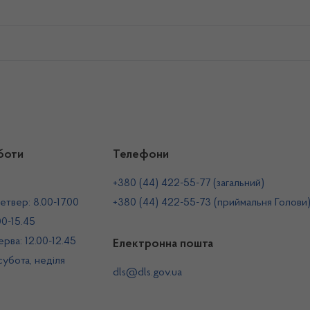
боти
Телефони
+380 (44) 422-55-77 (загальний)
етвер: 8.00-17.00
+380 (44) 422-55-73 (приймальня Голови
00-15.45
рва: 12.00-12.45
Електронна пошта
 субота, неділя
dls@dls.gov.ua