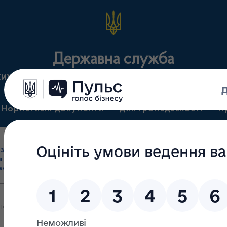
Державна служба
ких засобів та контролю за наркотиками у Сумськ
Нормативні документи
Для громадськості
П
Ліцензування
здрібна торгівля
Державний
виробництва лікарс
засобами, імпорт
нагляд
засобів, крові т
асобів (крім АФІ)
(контроль)
сертифікація
ансові результати за 1 півріччя 2021 року Державної служби з ліка