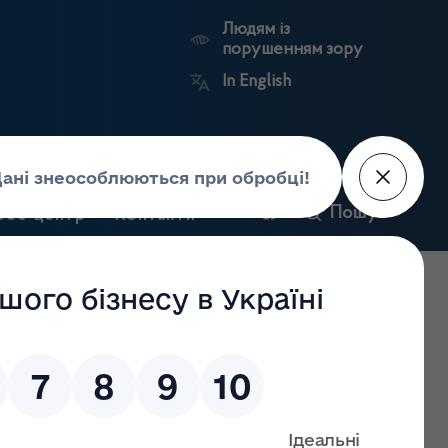
Людям із
порушенням зору
In English
ій області
Пошук
рес-центр
Контакти
Антикорупційний
ьких
Ринковий
Державні
портал
а
нагляд
реєстри
Держлікслужби
рських засобів та контролю за наркотиками у Сумській