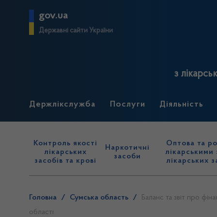
gov.ua
Державні сайти України
з лікарсь
Держлікслужба
Послуги
Діяльність
Контроль якості
Оптова та ро
Наркотичні
лікарських
лікарськими 
засоби
засобів та крові
лікарських з
Головна
/
Сумська область
/
Баланс та звіт про фін
області