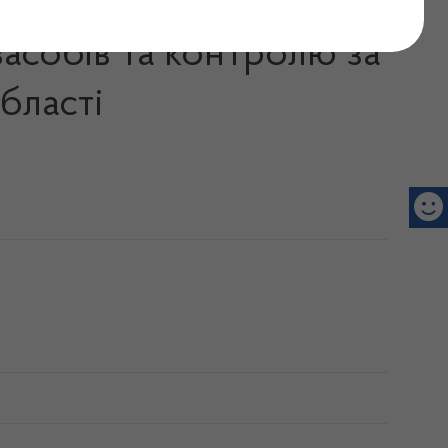
асобів та контролю за
бласті