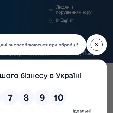
Людям із
порушенням зору
In English
ській області
Пошук
рес-центр
Контакти
Антикорупційний
ьких
Ринковий
Державні
портал
а
нагляд
реєстри
Держлікслужби
рнопільській області
/
Положення про Державну