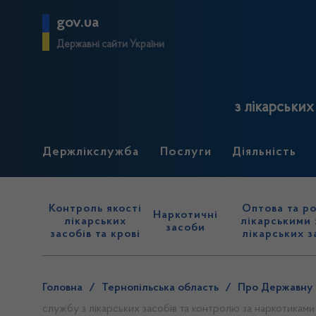
gov.ua
Державні сайти України
з лікарських
Держлікслужба
Послуги
Діяльність
Контроль якості
Оптова та ро
Наркотичні
лікарських
лікарськими 
засоби
засобів та крові
лікарських з
Головна
/
Тернопільська область
/
Про Державну с
службу з лікарських засобів та контролю за наркотиками