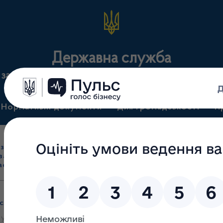
Державна служба
 засобів та контролю за наркотиками у Тернопіль
Нормативні документи
Для громадськості
П
Ліцензування
здрібна торгівля
Державний
виробництва лікарс
засобами, імпорт
нагляд
засобів, крові т
асобів (крім АФІ)
(контроль)
сертифікація
лужбу з лікарських засобів та контролю за наркотиками у Те
 у Тернопільській області