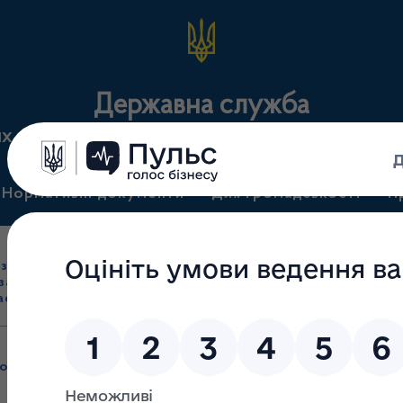
Державна служба
их засобів та контролю за наркотиками у Харківсь
Нормативні документи
Для громадськості
П
Ліцензування
здрібна торгівля
Державний
виробництва лікарс
засобами, імпорт
нагляд
засобів, крові т
асобів (крім АФІ)
(контроль)
сертифікація
ої інформації
/
Система обліку публічної інформації