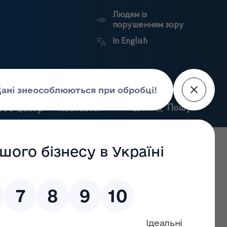
Людям із
порушенням зору
In English
кій області
Пошук
рес-центр
Контакти
Антикорупційний
ьких
Ринковий
Державні
портал
а
нагляд
реєстри
Держлікслужби