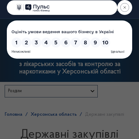
Пошук
Державна служба
з лікарських засобів та контролю за
наркотиками у Херсонській області
Розділи
Головна
/
Херсонська область
/
Державні закупівлі
Державні закупівлі