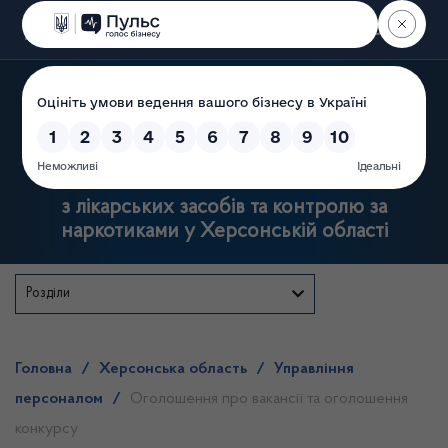
Пошук
Державна служба
з лікарських засобів та контролю за
наркотиками у Херсонській області
Розділи
Головна
/
Херсонська область
/
Управління
персоналом
/
Оголошення про вакансії та оголошення
конкурсу