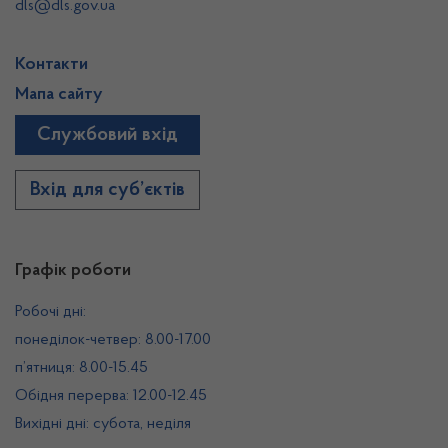
dls@dls.gov.ua
Контакти
Мапа сайту
Службовий вхід
Вхід для суб’єктів
Графік роботи
Робочі дні:
понеділок-четвер: 8.00-17.00
п’ятниця: 8.00-15.45
Обідня перерва: 12.00-12.45
Вихідні дні: субота, неділя