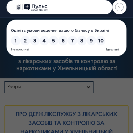
Пошук
Державна служба
з лікарських засобів та контролю за
наркотиками у Хмельницькій області
Розділи
ПРО ДЕРЖЛІКСЛУЖБУ З ЛІКАРСЬКИХ
ЗАСОБІВ ТА КОНТРОЛЮ ЗА
НАРКОТИКАМИ У ХМЕЛЬНИЦЬКІЙ