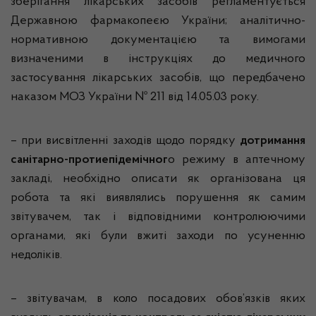
зберігання лікарських засобів регламентується
Державною фармакопеєю України; аналітично-
нормативною документацією та вимогами
визначеними в інструкціях до медичного
застосування лікарських засобів, що передбачено
наказом МОЗ України № 211 від 14.05.03 року.
– при висвітленні заходів щодо порядку
дотримання
санітарно-протиепідемічног
о режиму в аптечному
закладі, необхідно описати як організована ця
робота та які виявлялись порушення як самим
звітувачем
, так і відповідними контролюючими
органами, які були вжиті заходи по усуненню
недоліків.
–
звітувачам
, в коло посадових обов’язків яких