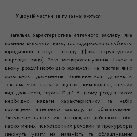
У другій частині звіту
зазначаються:
– загальна характеристика аптечного закладу
, яка
повинна включати: назву господарюючого суб’єкту,
юридичний статус закладу (філія, структурний
підрозділ тощо), його
місцерозташування
. Також в
цьому розділі необхідно зазначати, на підставі яких
дозвільних документів здійснюється діяльність,
зокрема чітко вказати ліцензію, ким видана, на який
вид діяльності, термін її дії. В цьому розділі також
необхідно надати характеристику та набір
приміщень аптечного закладу, їх облаштування.
Звітувачам
з аптечних закладів, які здійснюють обіг
наркотичних, психотропних речовин та прекурсорів
звернуть увагу на наявність та облаштування