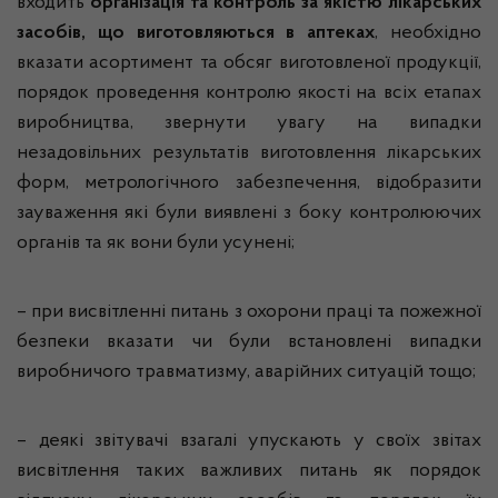
входить
організація та контроль за якістю лікарських
засобів, що виготовляються в аптеках
, необхідно
вказати асортимент та обсяг виготовленої продукції,
порядок проведення контролю якості на всіх етапах
виробництва, звернути увагу на випадки
незадовільних результатів виготовлення лікарських
форм, метрологічного забезпечення, відобразити
зауваження які були виявлені з боку контролюючих
органів та як вони були усунені;
– при висвітленні питань з охорони праці та пожежної
безпеки вказати чи були встановлені випадки
виробничого травматизму, аварійних ситуацій тощо;
– деякі
звітувачі
взагалі упускають у своїх звітах
висвітлення таких важливих питань як порядок