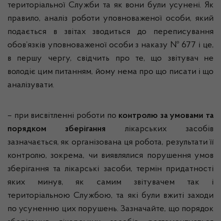
територіальної Служби та як вони були усунені. Як
правило, аналіз роботи уповноваженої особи, який
подається в звітах зводиться до переписування
обов’язків уповноваженої особи з наказу № 677 і це,
в першу чергу, свідчить про те, що
звітувач
не
володіє цим питанням, йому нема про що писати і що
аналізувати.
– при висвітленні роботи по
контролю за умовами та
порядком зберігання
лікарських засобів
зазначається, як організована ця робота, результати її
контролю, зокрема, чи виявлялися порушення умов
зберігання та лікарські засоби, термін придатності
яких минув, як самим
звітувачем
так і
територіальною Службою, та які були вжиті заходи
по усуненню цих порушень. Зазначайте, що порядок