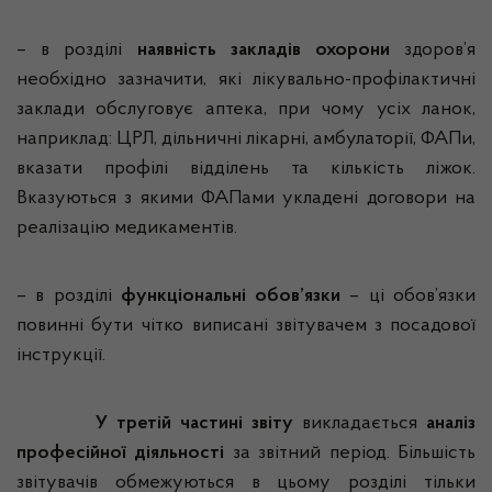
– в розділі
наявність закладів охорони
здоров’я
необхідно зазначити, які лікувально-профілактичні
заклади обслуговує аптека, при чому усіх ланок,
наприклад: ЦРЛ, дільничні лікарні, амбулаторії,
ФАПи
,
вказати профілі відділень та кількість ліжок.
Вказуються з якими
ФАПами
укладені договори на
реалізацію медикаментів.
– в розділі
функціональні обов’язки
– ці обов’язки
повинні бути чітко виписані
звітувачем
з посадової
інструкції.
У третій частині звіту
викладається
аналіз
професійної діяльності
за звітний період. Більшість
звітувачів
обмежуються в цьому розділі тільки