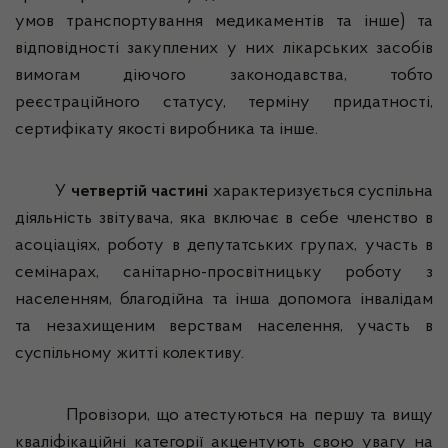
умов транспортування
медикаментів
та інше) та
відповідності закуплених у них лікарських засобів
вимогам діючого законодавства, тобто
реєстраційного статусу, терміну придатності,
сертифікату якості виробника та інше.
У
четвертій частині
характеризується суспільна
діяльність
звітувача
, яка включає в себе членство в
асоціаціях, роботу в депутатських групах, участь в
семінарах, санітарно-просвітницьку роботу з
населенням, благодійна та інша допомога інвалідам
та незахищеним верствам населення, участь в
суспільному житті колективу.
Провізори, що атестуються на першу та вищу
кваліфікаційні категорії акцентують свою увагу на