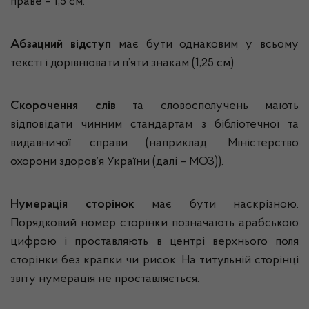
праве – 1,5 см.
Абзацний
відступ
має бути однаковим у всьому
тексті і дорівнювати п’яти знакам (1,25 см).
Скорочення слів
та словосполучень мають
відповідати чинним стандартам з бібліотечної та
видавничої справи (наприклад: Міністерство
охорони здоров’я України (далі – МОЗ)).
Нумерація сторінок
має бути наскрізною.
Порядковий номер сторінки позначають арабською
цифрою і проставляють в центрі верхнього поля
сторінки без крапки чи рисок. На титульній сторінці
звіту нумерація не проставляється.