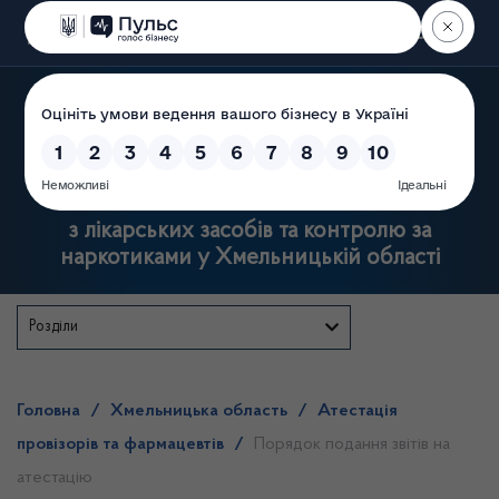
Пошук
Державна служба
з лікарських засобів та контролю за
наркотиками у Хмельницькій області
Розділи
Головна
/
Хмельницька область
/
Атестація
провізорів та фармацевтів
/
Порядок подання звітів на
атестацію