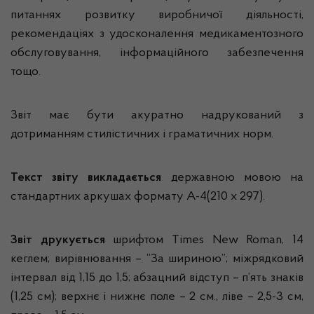
питаннях розвитку виробничої діяльності,
рекомендаціях з удосконалення медикаментозного
обслуговування, інформаційного забезпечення
тощо.
Звіт має бути акуратно надрукований з
дотриманням стилістичних і граматичних норм.
Текст звіту викладається
державною мовою на
стандартних аркушах формату А-4(210 х 297).
Звіт друкується
шрифтом Times New Roman, 14
кеглем; вирівнювання – “За шириною”; міжрядковий
інтервал від 1,15 до 1,5; абзацний відступ – п’ять знаків
(1,25 см); верхнє і нижнє поле – 2 см., ліве – 2,5-3 см,