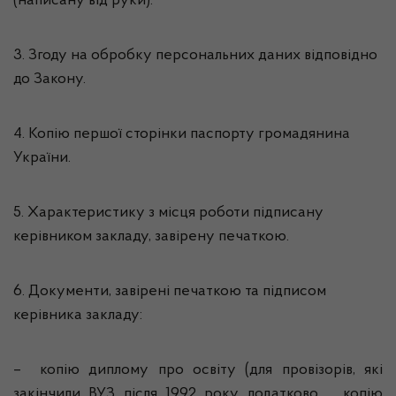
(написану від руки).
3. Згоду на обробку персональних даних відповідно
до Закону.
4. Копію першої сторінки паспорту громадянина
України.
5. Характеристику з місця роботи підписану
керівником закладу, завірену печаткою.
6. Документи, завірені печаткою та підписом
керівника закладу:
– копію диплому про освіту (для провізорів, які
закінчили ВУЗ після 1992 року додатково копію