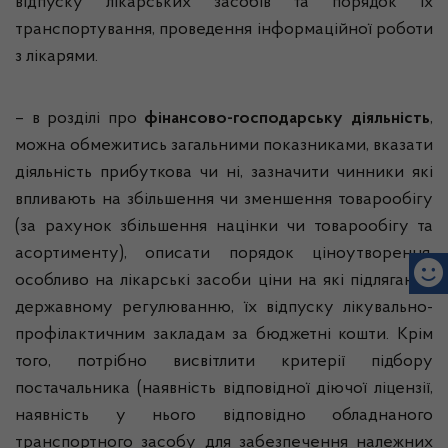
відпуску лікарських засобів та порядок їх
транспортування, проведення інформаційної роботи
з лікарями.
– в розділі про
фінансово-господарську діяльність
,
можна обмежитись загальними показниками, вказати
діяльність прибуткова чи ні, зазначити чинники які
впливають на збільшення чи зменшення товарообігу
(за рахунок збільшення націнки чи товарообігу та
асортименту), описати порядок ціноутворення,
особливо на лікарські засоби ціни на які підлягають
державному регулюванню, їх відпуску лікувально-
профілактичним закладам за бюджетні кошти. Крім
того, потрібно висвітлити критерії підбору
постачальника (наявність відповідної діючої ліцензії,
наявність у нього відповідно обладнаного
транспортного засобу для забезпечення належних