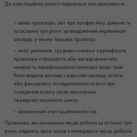
До атестаційної комісії подаються такі документи:
– заява провізора; звіт про професійну діяльність
за останні три роки, затверджений керівником
закладу, у якому працює провізор;
– копії: дипломів, трудової книжки, сертифіката
провізора-спеціаліста або посвідчення про
наявність кваліфікаційної категорії, якщо таке
було видане раніше; свідоцтво закладу освіти
або факультету післядипломної освіти про
складання іспиту після закінчення
передатестаційного циклу;
– заповнений атестаційний листок.
Провізори, які змінювали місце роботи за останні три
роки, подають звіти також з попередніх місць роботи,