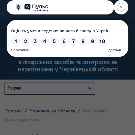
Пошук
Державна служба
з лікарських засобів та контролю за
наркотиками у Чернівецькій області
Розділи
Головна
/
Чернівецька область
/
Нормативно –
законодавча база