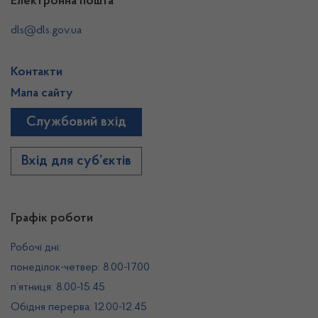
Електронна пошта
dls@dls.gov.ua
Контакти
Мапа сайту
Службовий вхід
Вхід для суб’єктів
Графік роботи
Робочі дні:
понеділок-четвер: 8.00-17.00
п’ятниця: 8.00-15.45
Обідня перерва: 12.00-12.45