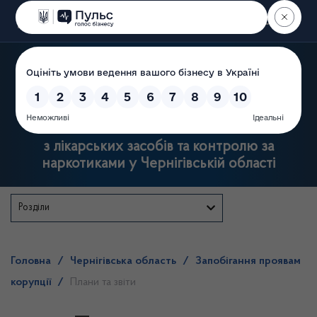
Пошук
Державна служба
з лікарських засобів та контролю за
наркотиками у Чернігівській області
Розділи
Головна
/
Чернігівська область
/
Запобігання проявам
корупції
/
Плани та звіти