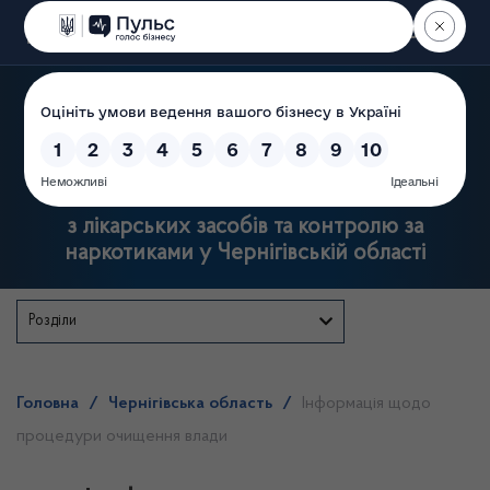
Пошук
Державна служба
з лікарських засобів та контролю за
наркотиками у Чернігівській області
Розділи
Головна
/
Чернігівська область
/
Інформація щодо
процедури очищення влади